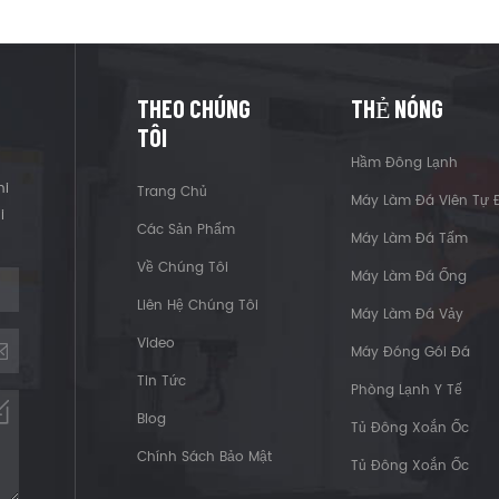
THEO CHÚNG
THẺ NÓNG
TÔI
Hầm Đông Lạnh
hi
Trang Chủ
Máy Làm Đá Viên Tự 
i
Các Sản Phẩm
Máy Làm Đá Tấm
Về Chúng Tôi
Máy Làm Đá Ống
Liên Hệ Chúng Tôi
Máy Làm Đá Vảy
Video
Máy Đóng Gói Đá
Tin Tức
Phòng Lạnh Y Tế
Blog
Tủ Đông Xoắn Ốc
Chính Sách Bảo Mật
Tủ Đông Xoắn Ốc