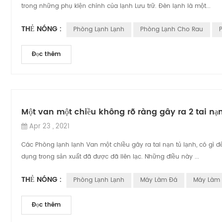
trong những phụ kiện chính của lạnh Lưu trữ. Đèn lạnh là một...
THẺ NÓNG :
Phòng Lạnh Lạnh
Phòng Lạnh Cho Rau
Đọc thêm
Một van một chiều không rõ ràng gây ra 2 tai nạn 
Apr 23 , 2021
Các Phòng lạnh lạnh Van một chiều gây ra tai nạn tủ lạnh, có gì 
dụng trong sản xuất đã được đã liên lạc. Những điều này ...
THẺ NÓNG :
Phòng Lạnh Lạnh
Máy Làm Đá
Máy Làm
Đọc thêm