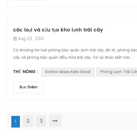
các loại và cấu tạo kho lạnh trái cây
Aug 23 , 2021
Có khoảng ba loại phòng bảo quản lạnh trái cây, đó là: phòng bả
cây và phòng bảo quản điều hòa trái cây. Có sự khác biệt nào ...
THẺ NÓNG :
Kontrol Akses Kata Sandi
Phòng Lạnh Trái Câ
Đọc thêm
2
3
1