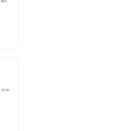
 đến
g khác