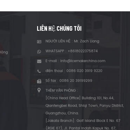
LIÊN HỆ CHÚNG TÔI
NGƯỜI LIÊN HỆ : Mr. Zach Liang
WHATSAPP :
+8618022375874
Động
E-mail :
info@icemakerchina.com
điện thoại :
0086 020 3919 9220
Số fax : 0086 20 39199299
THÊM VĂN PHÒNG :
[China Head Office] Building 101, No.44,
Qianfengbei Road, Shiqi Town, Panyu District,
Guangzhou, China.
[Jakata Branch]: Golf Island Block E No. 67
(RGIE 67), Jl. Pantai Indah Kapuk No. 67,