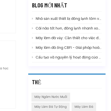
BLOG MỚI NHẤT
Nhà sản xuất thiết bị đông lạnh tôm và nhiệt độ đông lạnh
Cái nào tốt hơn, đông lạnh nhanh xoắn ốc đôi hay xoắn ốc đơn, và sự khác biệt là gì?
Máy làm đá vảy: Cần thiết cho việc đánh bắt cá, trộn bê tông và sản xuất thực phẩm
Máy làm đá ống CBFI - Giải pháp hoàn chỉnh cho nhu cầu sản xuất đá của bạn
Cấu tạo và nguyên lý hoạt động của các thiết bị cấp đông nhanh thông dụng
oa học
THẺ
Máy Ngâm Nước Muối
Máy Làm Đá Tự Động
Máy Làm Đá