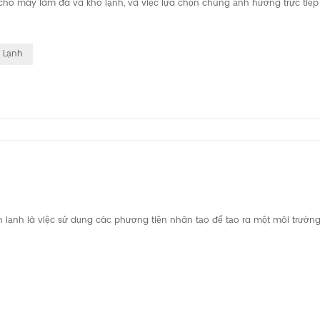
 cho máy làm đá và kho lạnh, và việc lựa chọn chúng ảnh hưởng trực tiếp
 Lạnh
uản lạnh là việc sử dụng các phương tiện nhân tạo để tạo ra một môi trườn