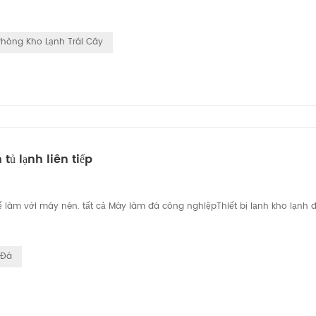
Phòng Kho Lạnh Trái Cây
tủ lạnh liên tiếp
để làm với máy nén. tất cả Máy làm đá công nghiệpThiết bị lạnh kho lạnh 
 Đá