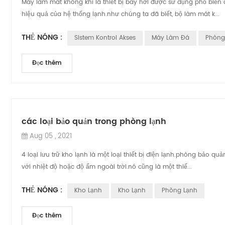
Máy làm mát không khí là thiết bị bay hơi được sử dụng phổ biến
hiệu quả của hệ thống lạnh.như chúng ta đã biết, bộ làm mát k...
THẺ NÓNG :
Sistem Kontrol Akses
Máy Làm Đá
Phòng
Đọc thêm
các loại bảo quản trong phòng lạnh
Aug 05 , 2021
4 loại lưu trữ kho lạnh là một loại thiết bị điện lạnh.phòng bảo q
với nhiệt độ hoặc độ ẩm ngoài trời.nó cũng là một thiế...
THẺ NÓNG :
Kho Lạnh
Kho Lạnh
Phòng Lạnh
Đọc thêm