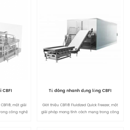
i CBFI
Tủ đông nhanh dạng lỏng CBFI
CBFI®, một giải
Giới thiệu CBFI® Fluidized Quick Freezer, một
rong công nghệ
giải pháp mang tính cách mạng trong công
uối. Được thiết
nghệ đông lạnh nhanh. Được thiết kế để đạt
h xác tối đa, tủ
hiệu quả và độ chính xác tối đa, tủ đông này