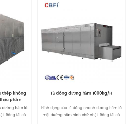
tuần hoàn nước
sử dụng hệ thống luồng khí tiên tiến để đông
ng lạnh nhanh
lạnh nhanh nhiều loại sản phẩm khác nhau
Xem chi tiết
u trong khi vẫn
trong khi vẫn giữ được chất lượng và kết cấu
cấu của chúng.
của chúng. Cho dù bạn đang đông lạnh trái
ái cây, rau củ,
cây, rau củ, hải sản hay đồ nướng, CBFI®
ông nước muối
Fluidized Quick Freezer đều mang lại hiệu suất
 vượt trội, đảm
vượt trội, đảm bảo sản phẩm của bạn tươi lâu
u hơn và duy trì
hơn và duy trì chất lượng cao nhất. Nâng cao
cao quy trình
quy trình đông lạnh của bạn với CBFI®
ông nước muối
Fluidized Quick Freezer.
g thép không
Tủ đông đường hầm 1000kg/H
 thực phẩm
h đường hầm là
Hình dạng của tủ đông nhanh đường hầm là
t. Băng tải có
một đường hầm hình chữ nhật. Băng tải có
 loại đai tấm và
thể được chia thành hai loại: loại đai tấm và
nh luân chuyển
loại đai lưới. Không khí lạnh luân chuyển