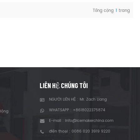
Tổng cộng
1
trang
LIÊN HỆ CHÚNG TÔI
NGƯỜI LIÊN HỆ : Mr. Zach Liang
WHATSAPP :
+8618022375874
Động
E-mail :
info@icemakerchina.com
điện thoại :
0086 020 3919 9220