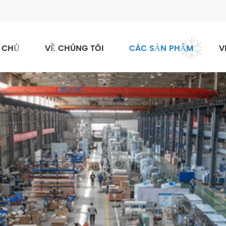
 CHỦ
VỀ CHÚNG TÔI
CÁC SẢN PHẨM
V