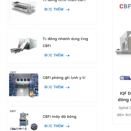
Tủ đông nước muối CBFI
thịt, bá
truyền t
ĐỌC THÊM
cấu và h
•Truyền 
ổn định
cao cấp
Tủ đông nhanh dạng lỏng
lượng c
CBFI
hơn. 2.
hoạt H
ĐỌC THÊM
dựng phứ
Thiết 
giúp tiế
CBFI phòng giữ lạnh y tế
đầu, gi
ĐỌC THÊM
năng c
IQF D
không g
đông 
(chỉ cầ
Spiral 
thống. 
diện tíc
CBFI máy đá bóng
hàn tại
cao và 
sau 3 
ĐỌC THÊM
trong t