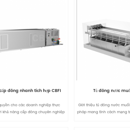
cấp đông nhanh tích hợp CBFI
Tủ đông nước muố
quyền cho các doanh nghiệp thực
Giới thiệu tủ đông nước muối 
i khả năng cấp đông chuyên nghiệp
pháp mang tính cách mạng t
ngành công nghiệp thực phẩm cạnh
đông lạnh nhanh bằng nước m
iệc duy trì hương vị, kết cấu và giá trị
kế để đạt hiệu quả và độ chín