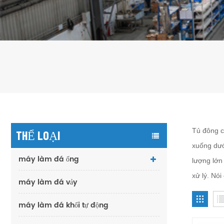
Tủ đông c
THỂ LOẠI
xuống dướ
máy làm đá ống
lượng lớn
xử lý. Nó
máy làm đá vảy
máy làm đá khối tự động