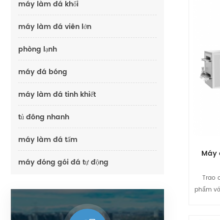
máy làm đá khối
máy làm đá viên lớn
phòng lạnh
máy đá bóng
máy làm đá tinh khiết
tủ đông nhanh
máy làm đá tấm
Máy 
máy đóng gói đá tự động
Trao 
phẩm vớ
Trong 
tranh, v