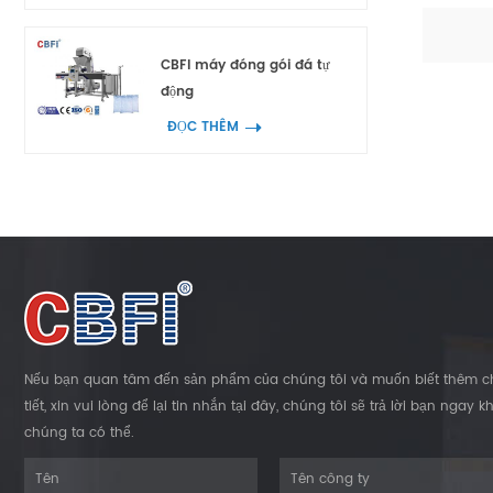
động:
thịt, bá
chuyển,
thậm chí
CBFI máy đóng gói đá tự
sản sốn
động
triển. 3
ĐỌC THÊM
không 
nghệ tiê
nhanh t
điều khi
hoạt 
minh: K
nhân v
vận h
động: Đả
nhu cầu
Nếu bạn quan tâm đến sản phẩm của chúng tôi và muốn biết thêm c
dàng: Tr
tiết, xin vui lòng để lại tin nhắn tại đây, chúng tôi sẽ trả lời bạn ngay kh
rửa và
chúng ta có thể.
toàn t
kỹ thuậ