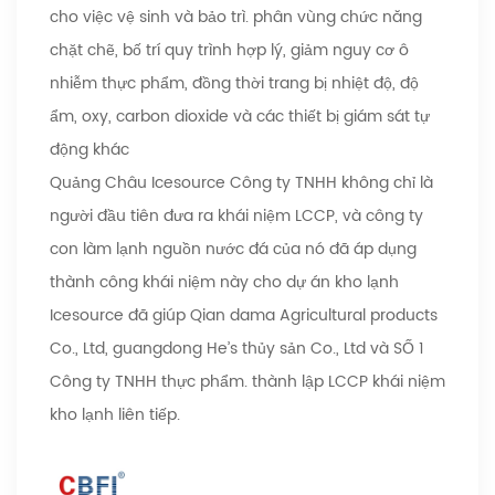
cho việc vệ sinh và bảo trì. phân vùng chức năng
chặt chẽ, bố trí quy trình hợp lý, giảm nguy cơ ô
nhiễm thực phẩm, đồng thời trang bị nhiệt độ, độ
ẩm, oxy, carbon dioxide và các thiết bị giám sát tự
động khác
Quảng Châu Icesource Công ty TNHH không chỉ là
người đầu tiên đưa ra khái niệm LCCP, và công ty
con làm lạnh nguồn nước đá của nó đã áp dụng
thành công khái niệm này cho dự án kho lạnh
Icesource đã giúp Qian dama Agricultural products
Co., Ltd, guangdong He’s thủy sản Co., Ltd và SỐ 1
Công ty TNHH thực phẩm. thành lập LCCP khái niệm
kho lạnh liên tiếp.