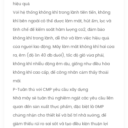
hiệu quả
Với hệ thống không khí trong lành tiên tiến, không
khí bên ngoài có thể được làm mát, hút ẩm, lọc và
tinh chế để kiểm soát hàm lượng co2, đảm bảo
không khí trong lành, dễ thở và làm việc hiệu quả
của người lao động. Máy làm mát không khí hai cửa
ra, êm (độ ồn 40 db dưới), tốc độ gió vừa phải,
không khí nhiễu động êm dịu, giống như điều hòa
không khí cao cấp, để công nhân cảm thấy thoải
mái.
P-Tuân thủ với CMP yêu cầu xây dựng
Nhà máy sẽ tuân thủ nghiêm ngặt các yêu cầu liên
quan đến sản xuất thực phẩm, đặc biệt là GMP
chứng nhận cho thiết kế và bố trí nhà xưởng, để
giảm thiểu rủi ro sai sót và tạo điều kiện thuận lợi