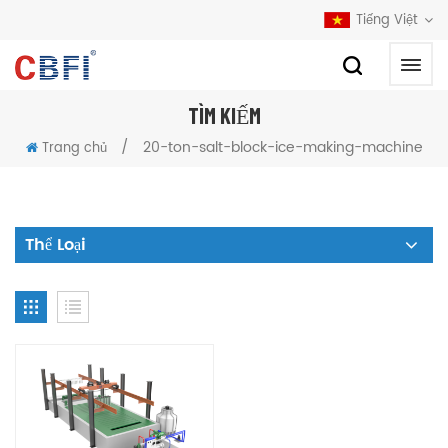
Tiếng Việt
TÌM KIẾM
/
20-ton-salt-block-ice-making-machine
Trang chủ
Thể Loại