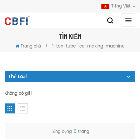
Tiếng Việt
TÌM KIẾM
/
1-ton-tube-ice-making-machine
Trang chủ
Thể Loại
Không có gì!!
Tổng cộng
0
trang