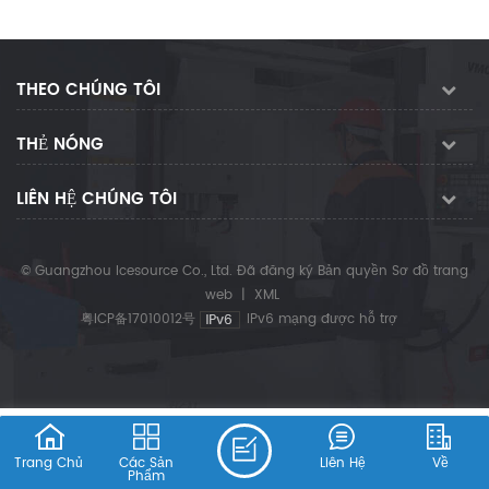
THEO CHÚNG TÔI
THẺ NÓNG
LIÊN HỆ CHÚNG TÔI
© Guangzhou Icesource Co., Ltd. Đã đăng ký Bản quyền
Sơ đồ trang
web
|
XML
粤ICP备17010012号
IPv6 mạng được hỗ trợ
Trang Chủ
Các Sản
Liên Hệ
Về
Phẩm